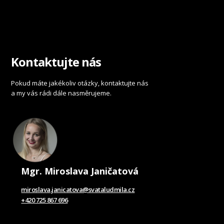
Kontaktujte nás
Pokud máte jakékoliv otázky, kontaktujte nás
a my vás rádi dále nasměrujeme.
Mgr. Miroslava Janičatová
miroslava.janicatova@svataludmila.cz
+420 725 867 696