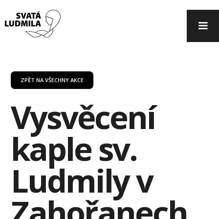
ZPĚT NA VŠECHNY AKCE
Vysvěcení
kaple sv.
Ludmily v
Zahořanech