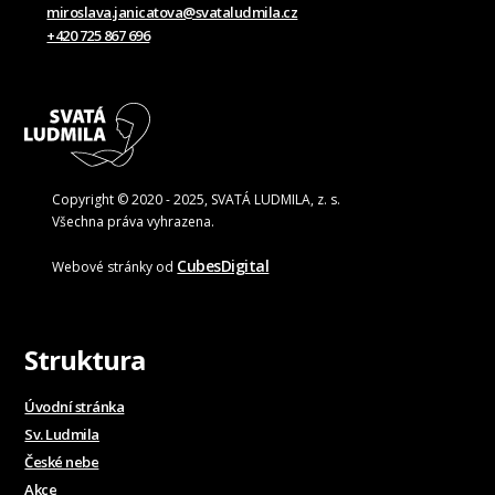
miroslava.janicatova@svataludmila.cz
+420 725 867 696
Copyright © 2020 - 2025, SVATÁ LUDMILA, z. s.
Všechna práva vyhrazena.
CubesDigital
Webové stránky od
Struktura
Úvodní stránka
Sv. Ludmila
České nebe
Akce