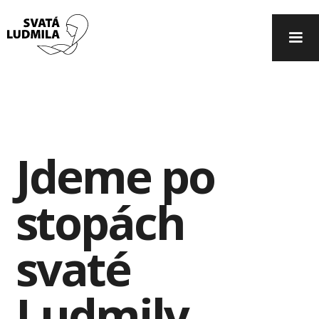
Jdeme po
stopách
svaté
Ludmily