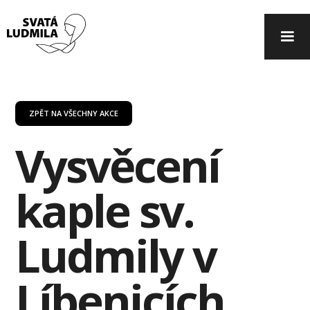
ZPĚT NA VŠECHNY AKCE
Vysvěcení
kaple sv.
Ludmily v
Líbenicích