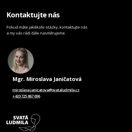
Kontaktujte nás
Pokud máte jakékoliv otázky, kontaktujte nás
a my vás rádi dále nasměrujeme.
Mgr. Miroslava Janičatová
miroslava.janicatova@svataludmila.cz
+420 725 867 696