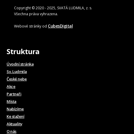
Copyright © 2020 - 2025, SVATÁ LUDMILA, z. s.
Všechna práva vyhrazena.
CubesDigital
Webové stránky od
Struktura
Úvodní stránka
Sv. Ludmila
České nebe
Akce
Partneři
Místa
Nabízíme
Ke stažení
Aktuality
O nás