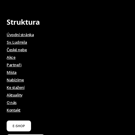
Struktura
Úvodní stránka
Sv. Ludmila
České nebe
Akce
Partneři
Místa
Nabízíme
Ke stažení
Aktuality
O nás
Kontakt
E-SHOP