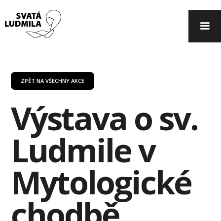
ZPĚT NA VŠECHNY AKCE
Výstava o sv.
Ludmile v
Mytologické
chodbě