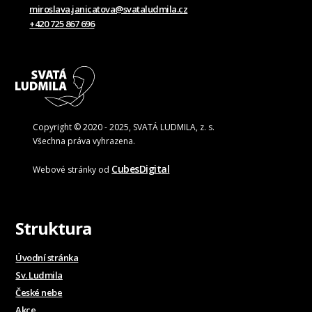
miroslava.janicatova@svataludmila.cz
+420 725 867 696
Copyright © 2020 - 2025, SVATÁ LUDMILA, z. s.
Všechna práva vyhrazena.
CubesDigital
Webové stránky od
Struktura
Úvodní stránka
Sv. Ludmila
České nebe
Akce