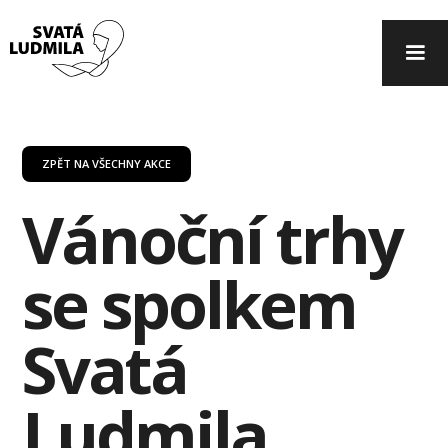
ZPĚT NA VŠECHNY AKCE
Vánoční trhy
se spolkem
Svatá
Ludmila