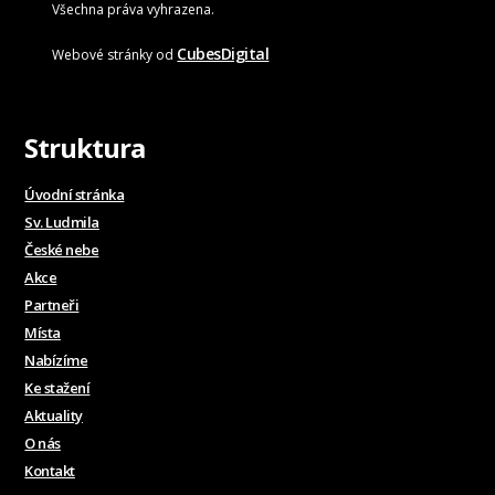
Všechna práva vyhrazena.
CubesDigital
Webové stránky od
Struktura
Úvodní stránka
Sv. Ludmila
České nebe
Akce
Partneři
Místa
Nabízíme
Ke stažení
Aktuality
O nás
Kontakt