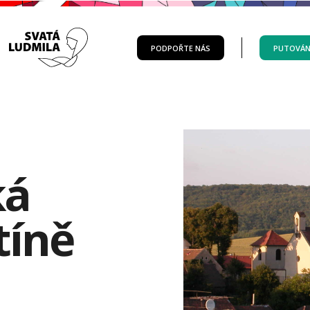
PODPOŘTE NÁS
PUTOVÁN
ká
tíně