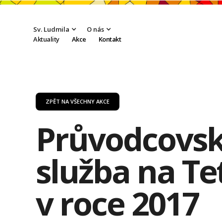
Sv. Ludmila
O nás
Aktuality
Akce
Kontakt
ZPĚT NA VŠECHNY AKCE
Průvodcovs
služba na Te
v roce 2017