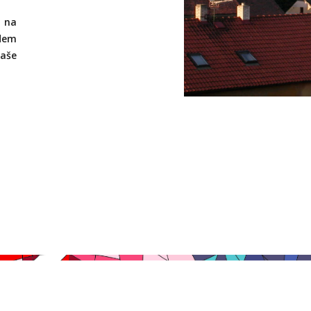
y na
adem
aše