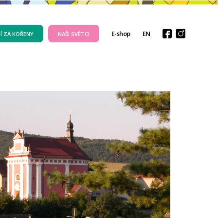
E-shop
EN
Í ZA KOŘENY
NAŠI SVĚTCI