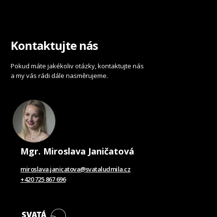
Kontaktujte nás
Pokud máte jakékoliv otázky, kontaktujte nás
a my vás rádi dále nasměrujeme.
Mgr. Miroslava Janičatová
miroslava.janicatova@svataludmila.cz
+420 725 867 696