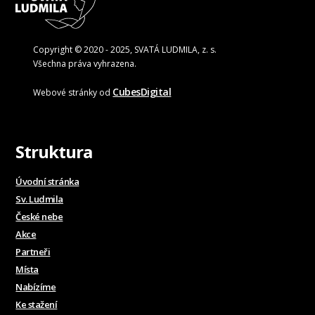
Copyright © 2020 - 2025, SVATÁ LUDMILA, z. s.
Všechna práva vyhrazena.
CubesDigital
Webové stránky od
Struktura
Úvodní stránka
Sv. Ludmila
České nebe
Akce
Partneři
Místa
Nabízíme
Ke stažení