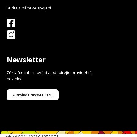
Buďte s námi ve spojení
Newsletter
Zůstaňte informováni a odebírejte pravidelné
novinky.
ODEBÍRAT NEWSLETTER
--_mixed 00414321C12586F4_--