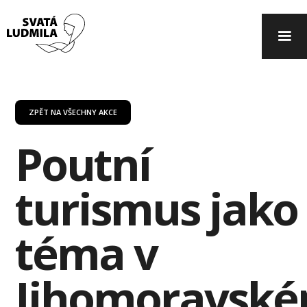
ZPĚT NA VŠECHNY AKCE
Poutní
turismus jako
téma v
Jihomoravsk