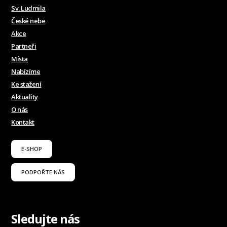
Sv. Ludmila
České nebe
Akce
Partneři
Místa
Nabízíme
Ke stažení
Aktuality
O nás
Kontakt
E-SHOP
PODPOŘTE NÁS
Sledujte nás