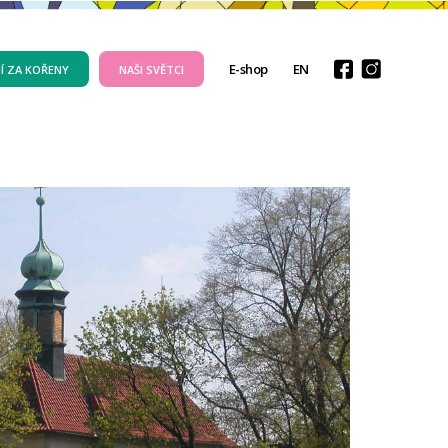
E-shop
EN
Í ZA KOŘENY
NAŠI SVĚTCI