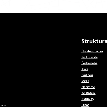
Struktur
Úvodní stránka
Sv. Ludmila
České nebe
Akce
Partneři
Místa
Nabízíme
Ke stažení
Aktuality
z. s.
O nás