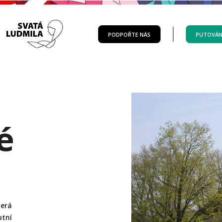
PODPOŘTE NÁS
PUTOVÁN
é
terá
utní