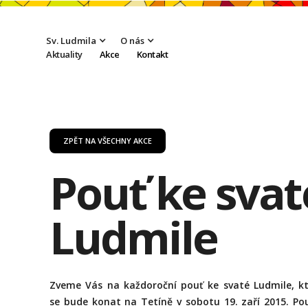
Sv. Ludmila
O nás
Aktuality
Akce
Kontakt
ZPĚT NA VŠECHNY AKCE
Pouť ke svat
Ludmile
Zveme Vás na každoroční pouť ke svaté Ludmile, k
se bude konat na Tetíně v sobotu 19. zaří 2015. Po