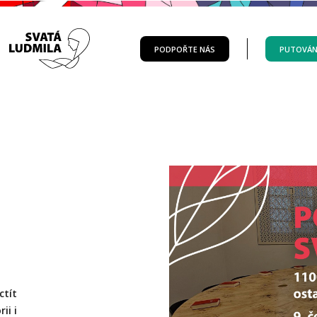
PODPOŘTE NÁS
PUTOVÁN
ctít
ii i