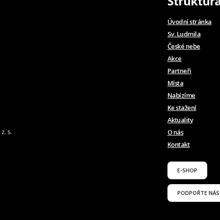
Struktur
Úvodní stránka
Sv. Ludmila
České nebe
Akce
Partneři
Místa
Nabízíme
Ke stažení
Aktuality
z. s.
O nás
Kontakt
E-SHOP
PODPOŘTE NÁS