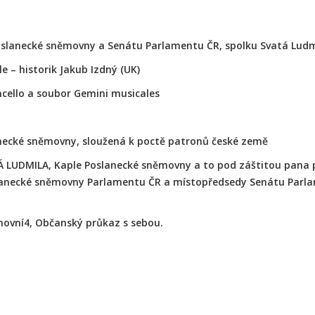
oslanecké sněmovny a Senátu Parlamentu ČR, spolku Svatá Ludm
e – historik Jakub Izdný (UK)
cello a soubor Gemini musicales
anecké sněmovny, sloužená k poctě patronů české země
Á LUDMILA, Kaple Poslanecké sněmovny a to pod záštitou pana
anecké sněmovny Parlamentu ČR a místopředsedy Senátu Parlam
movní4, Občanský průkaz s sebou.