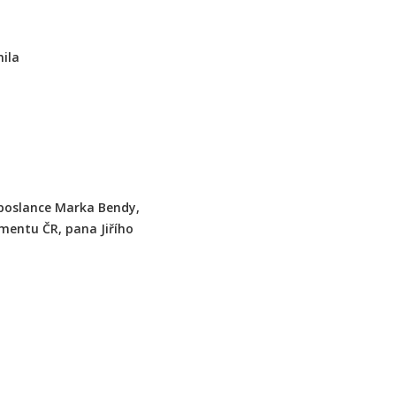
ila
 poslance Marka Bendy,
entu ČR, pana Jiřího