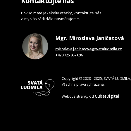
Kontaktujte nás
Pokud máte jakékoliv otázky, kontaktujte nás
a my vás rádi dále nasměrujeme.
Mgr. Miroslava Janičatová
miroslava.janicatova@svataludmila.cz
+420 725 867 696
Copyright © 2020 - 2025, SVATÁ LUDMILA, 
Všechna práva vyhrazena.
CubesDigital
Webové stránky od