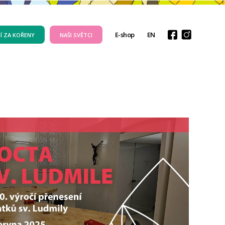
E-shop
EN
Í ZA KOŘENY
NAŠI SVĚTCI