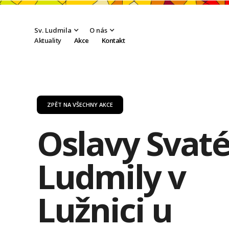
Sv. Ludmila
O nás
Aktuality
Akce
Kontakt
ZPĚT NA VŠECHNY AKCE
Oslavy Svat
Ludmily v
Lužnici u