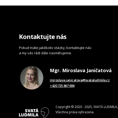
Kontaktujte nás
Pokud máte jakékoliv otázky, kontaktujte nás
a my vás rádi dále nasměrujeme.
Mgr. Miroslava Janičatová
miroslava.janicatova@svataludmila.cz
+420 725 867 696
Copyright © 2020 - 2025, SVATÁ LUDMILA, 
Všechna práva vyhrazena.