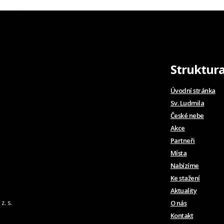
Struktur
Úvodní stránka
Sv. Ludmila
České nebe
Akce
Partneři
Místa
Nabízíme
Ke stažení
Aktuality
z. s.
O nás
Kontakt